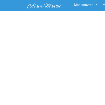
Alain Martel
Mes oeuvres
M